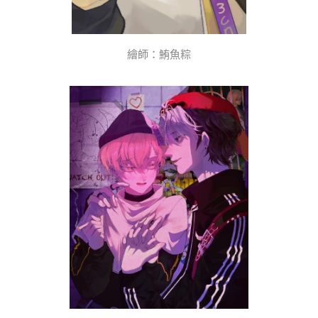
繪師：鮪魚粽