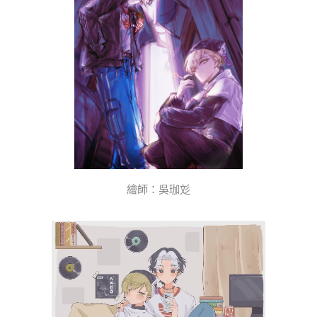
繪師：吳珈彣