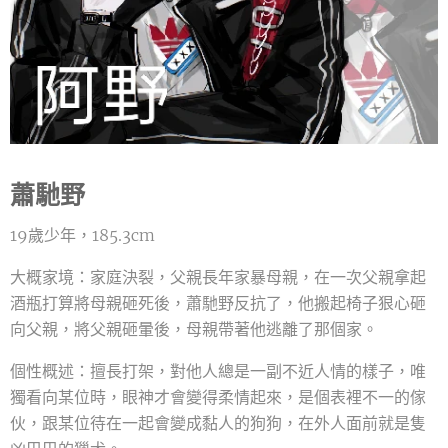
蕭馳野
19歲少年，185.3cm
大概家境：家庭決裂，父親長年家暴母親，在一次父親拿起
酒瓶打算將母親砸死後，蕭馳野反抗了，他搬起椅子狠心砸
向父親，將父親砸暈後，母親帶著他逃離了那個家。
個性概述：擅長打架，對他人總是一副不近人情的樣子，唯
獨看向某位時，眼神才會變得柔情起來，是個表裡不一的傢
伙，跟某位待在一起會變成黏人的狗狗，在外人面前就是隻